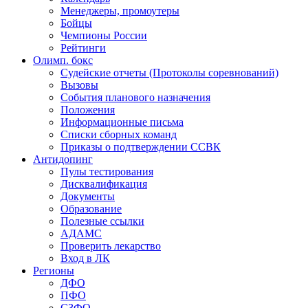
Менеджеры, промоутеры
Бойцы
Чемпионы России
Рейтинги
Олимп. бокс
Судейские отчеты (Протоколы соревнований)
Вызовы
События планового назначения
Положения
Информационные письма
Списки сборных команд
Приказы о подтверждении ССВК
Антидопинг
Пулы тестирования
Дисквалификация
Документы
Образование
Полезные ссылки
АДАМС
Проверить лекарство
Вход в ЛК
Регионы
ДФО
ПФО
СЗФО