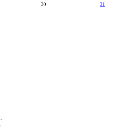
30
31
А"
"