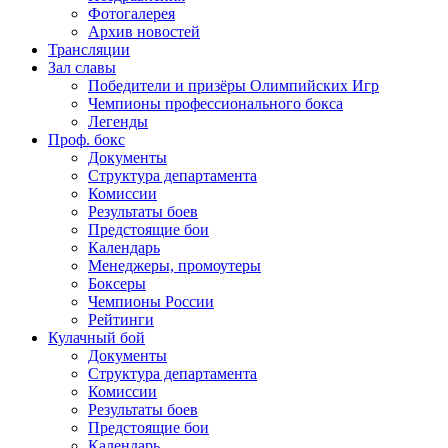
Фотогалерея
Архив новостей
Трансляции
Зал славы
Победители и призёры Олимпийских Игр
Чемпионы профессионального бокса
Легенды
Проф. бокс
Документы
Структура департамента
Комиссии
Результаты боев
Предстоящие бои
Календарь
Менеджеры, промоутеры
Боксеры
Чемпионы России
Рейтинги
Кулачный бой
Документы
Структура департамента
Комиссии
Результаты боев
Предстоящие бои
Календарь