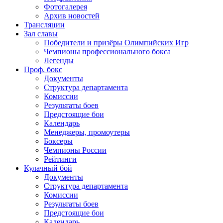
Фотогалерея
Архив новостей
Трансляции
Зал славы
Победители и призёры Олимпийских Игр
Чемпионы профессионального бокса
Легенды
Проф. бокс
Документы
Структура департамента
Комиссии
Результаты боев
Предстоящие бои
Календарь
Менеджеры, промоутеры
Боксеры
Чемпионы России
Рейтинги
Кулачный бой
Документы
Структура департамента
Комиссии
Результаты боев
Предстоящие бои
Календарь