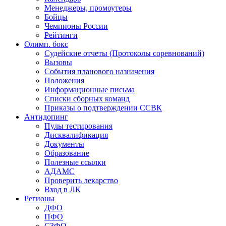
Менеджеры, промоутеры
Бойцы
Чемпионы России
Рейтинги
Олимп. бокс
Судейские отчеты (Протоколы соревнований)
Вызовы
События планового назначения
Положения
Информационные письма
Списки сборных команд
Приказы о подтверждении ССВК
Антидопинг
Пулы тестирования
Дисквалификация
Документы
Образование
Полезные ссылки
АДАМС
Проверить лекарство
Вход в ЛК
Регионы
ДФО
ПФО
СЗФО