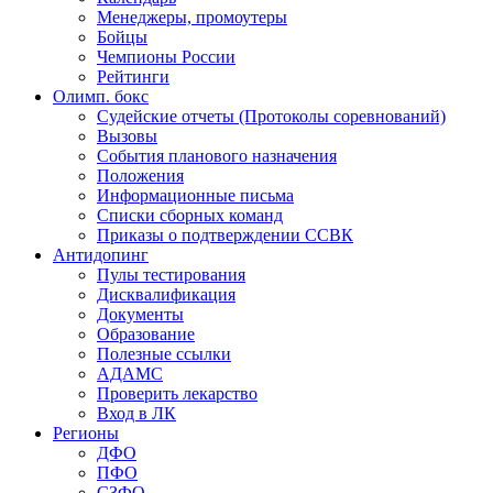
Менеджеры, промоутеры
Бойцы
Чемпионы России
Рейтинги
Олимп. бокс
Судейские отчеты (Протоколы соревнований)
Вызовы
События планового назначения
Положения
Информационные письма
Списки сборных команд
Приказы о подтверждении ССВК
Антидопинг
Пулы тестирования
Дисквалификация
Документы
Образование
Полезные ссылки
АДАМС
Проверить лекарство
Вход в ЛК
Регионы
ДФО
ПФО
СЗФО