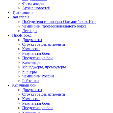
Фотогалерея
Архив новостей
Трансляции
Зал славы
Победители и призёры Олимпийских Игр
Чемпионы профессионального бокса
Легенды
Проф. бокс
Документы
Структура департамента
Комиссии
Результаты боев
Предстоящие бои
Календарь
Менеджеры, промоутеры
Боксеры
Чемпионы России
Рейтинги
Кулачный бой
Документы
Структура департамента
Комиссии
Результаты боев
Предстоящие бои
Календарь