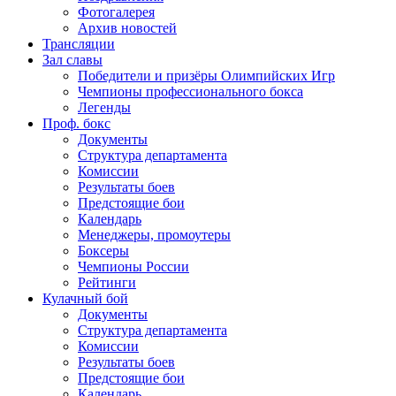
Фотогалерея
Архив новостей
Трансляции
Зал славы
Победители и призёры Олимпийских Игр
Чемпионы профессионального бокса
Легенды
Проф. бокс
Документы
Структура департамента
Комиссии
Результаты боев
Предстоящие бои
Календарь
Менеджеры, промоутеры
Боксеры
Чемпионы России
Рейтинги
Кулачный бой
Документы
Структура департамента
Комиссии
Результаты боев
Предстоящие бои
Календарь