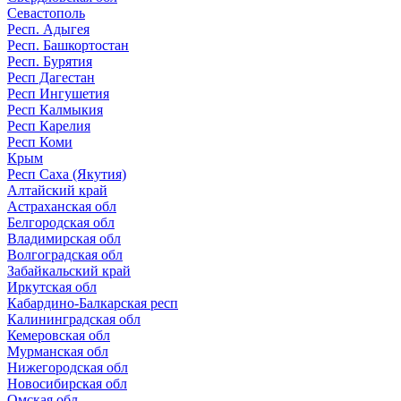
Севастополь
Респ. Адыгея
Респ. Башкортостан
Респ. Бурятия
Респ Дагестан
Респ Ингушетия
Респ Калмыкия
Респ Карелия
Респ Коми
Крым
Респ Саха (Якутия)
Алтайский край
Астраханская обл
Белгородская обл
Владимирская обл
Волгоградская обл
Забайкальский край
Иркутская обл
Кабардино-Балкарская респ
Калининградская обл
Кемеровская обл
Мурманская обл
Нижегородская обл
Новосибирская обл
Омская обл