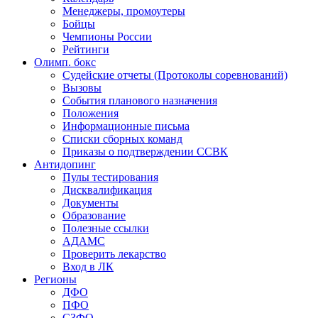
Менеджеры, промоутеры
Бойцы
Чемпионы России
Рейтинги
Олимп. бокс
Судейские отчеты (Протоколы соревнований)
Вызовы
События планового назначения
Положения
Информационные письма
Списки сборных команд
Приказы о подтверждении ССВК
Антидопинг
Пулы тестирования
Дисквалификация
Документы
Образование
Полезные ссылки
АДАМС
Проверить лекарство
Вход в ЛК
Регионы
ДФО
ПФО
СЗФО