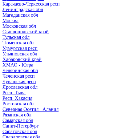
Карачаево-Черкесская респ
Ленинградская обл
Магаданская обл
Москва
Московская обл
Ставропольский край
Тульская обл
Тюменская обл
Удмуртская респ
Ульяновская обл
Хабаровский край
ХМАО - Югра
Челябинская обл
Чеченская респ
Чувашская респ
Ярославская обл
Респ. Тыва
Респ. Хакасия
Ростовская обл
Северная Осетия - Алания
Рязанская обл
Самарская обл
Санкт-Петербург
Саратовская обл
Свердловская обл