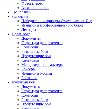
Фотогалерея
Архив новостей
Трансляции
Зал славы
Победители и призёры Олимпийских Игр
Чемпионы профессионального бокса
Легенды
Проф. бокс
Документы
Структура департамента
Комиссии
Результаты боев
Предстоящие бои
Календарь
Менеджеры, промоутеры
Боксеры
Чемпионы России
Рейтинги
Кулачный бой
Документы
Структура департамента
Комиссии
Результаты боев
Предстоящие бои
Календарь