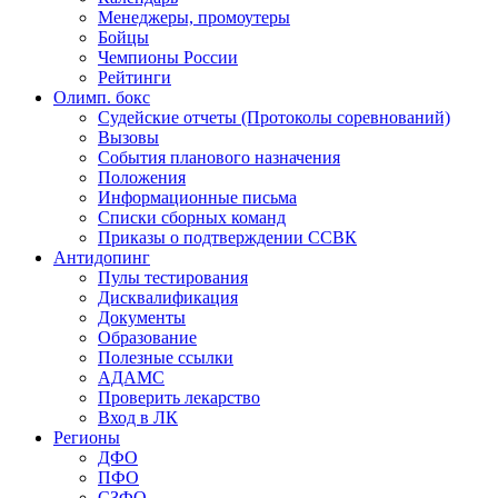
Менеджеры, промоутеры
Бойцы
Чемпионы России
Рейтинги
Олимп. бокс
Судейские отчеты (Протоколы соревнований)
Вызовы
События планового назначения
Положения
Информационные письма
Списки сборных команд
Приказы о подтверждении ССВК
Антидопинг
Пулы тестирования
Дисквалификация
Документы
Образование
Полезные ссылки
АДАМС
Проверить лекарство
Вход в ЛК
Регионы
ДФО
ПФО
СЗФО