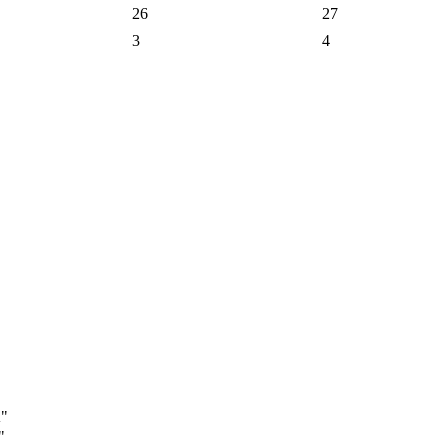
26
27
3
4
А"
"