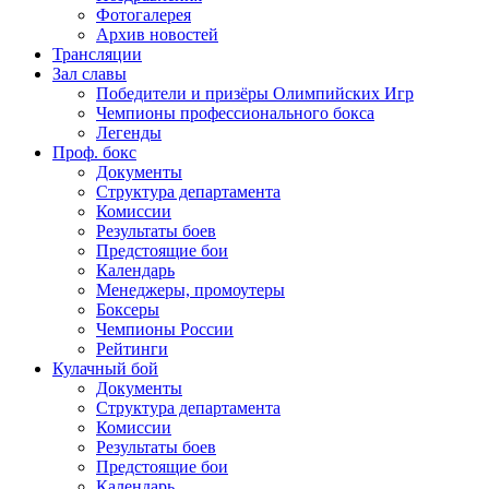
Фотогалерея
Архив новостей
Трансляции
Зал славы
Победители и призёры Олимпийских Игр
Чемпионы профессионального бокса
Легенды
Проф. бокс
Документы
Структура департамента
Комиссии
Результаты боев
Предстоящие бои
Календарь
Менеджеры, промоутеры
Боксеры
Чемпионы России
Рейтинги
Кулачный бой
Документы
Структура департамента
Комиссии
Результаты боев
Предстоящие бои
Календарь