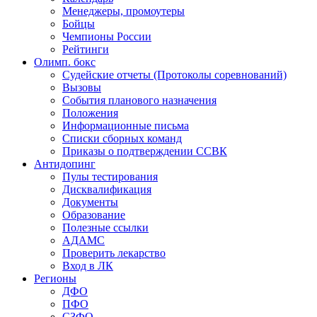
Менеджеры, промоутеры
Бойцы
Чемпионы России
Рейтинги
Олимп. бокс
Судейские отчеты (Протоколы соревнований)
Вызовы
События планового назначения
Положения
Информационные письма
Списки сборных команд
Приказы о подтверждении ССВК
Антидопинг
Пулы тестирования
Дисквалификация
Документы
Образование
Полезные ссылки
АДАМС
Проверить лекарство
Вход в ЛК
Регионы
ДФО
ПФО
СЗФО