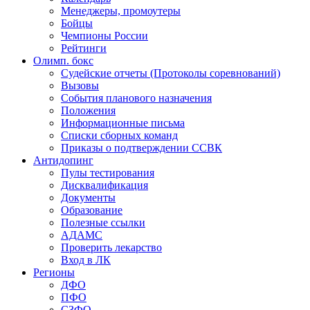
Менеджеры, промоутеры
Бойцы
Чемпионы России
Рейтинги
Олимп. бокс
Судейские отчеты (Протоколы соревнований)
Вызовы
События планового назначения
Положения
Информационные письма
Списки сборных команд
Приказы о подтверждении ССВК
Антидопинг
Пулы тестирования
Дисквалификация
Документы
Образование
Полезные ссылки
АДАМС
Проверить лекарство
Вход в ЛК
Регионы
ДФО
ПФО
СЗФО