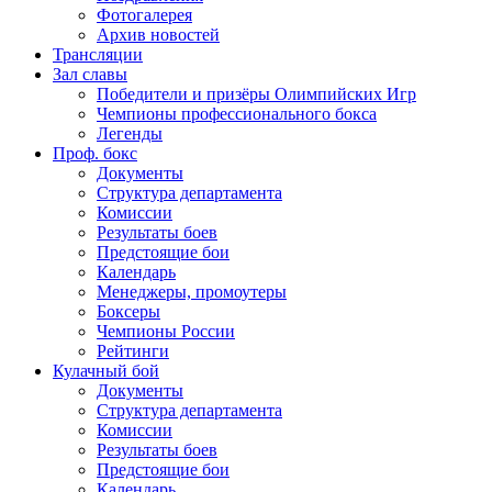
Фотогалерея
Архив новостей
Трансляции
Зал славы
Победители и призёры Олимпийских Игр
Чемпионы профессионального бокса
Легенды
Проф. бокс
Документы
Структура департамента
Комиссии
Результаты боев
Предстоящие бои
Календарь
Менеджеры, промоутеры
Боксеры
Чемпионы России
Рейтинги
Кулачный бой
Документы
Структура департамента
Комиссии
Результаты боев
Предстоящие бои
Календарь