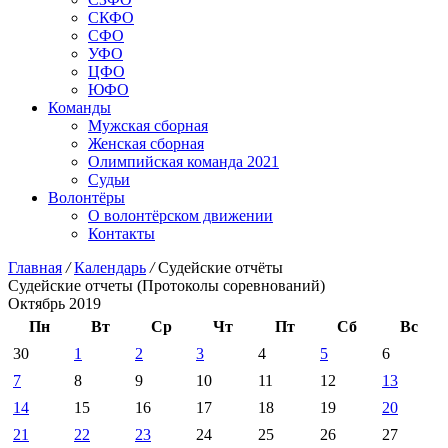
СКФО
СФО
УФО
ЦФО
ЮФО
Команды
Мужская сборная
Женская сборная
Олимпийская команда 2021
Судьи
Волонтёры
О волонтёрском движении
Контакты
Главная
/
Календарь
/
Судейские отчёты
Судейские отчеты (Протоколы соревнований)
Октябрь 2019
Пн
Вт
Ср
Чт
Пт
Сб
Вс
30
1
2
3
4
5
6
7
8
9
10
11
12
13
14
15
16
17
18
19
20
21
22
23
24
25
26
27