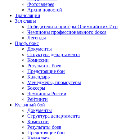
Фотогалерея
Архив новостей
Трансляции
Зал славы
Победители и призёры Олимпийских Игр
Чемпионы профессионального бокса
Легенды
Проф. бокс
Документы
Структура департамента
Комиссии
Результаты боев
Предстоящие бои
Календарь
Менеджеры, промоутеры
Боксеры
Чемпионы России
Рейтинги
Кулачный бой
Документы
Структура департамента
Комиссии
Результаты боев
Предстоящие бои
Календарь