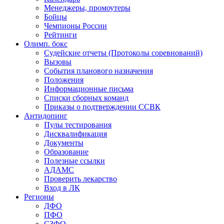
Менеджеры, промоутеры
Бойцы
Чемпионы России
Рейтинги
Олимп. бокс
Судейские отчеты (Протоколы соревнований)
Вызовы
События планового назначения
Положения
Информационные письма
Списки сборных команд
Приказы о подтверждении ССВК
Антидопинг
Пулы тестирования
Дисквалификация
Документы
Образование
Полезные ссылки
АДАМС
Проверить лекарство
Вход в ЛК
Регионы
ДФО
ПФО
СЗФО