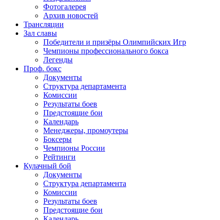
Фотогалерея
Архив новостей
Трансляции
Зал славы
Победители и призёры Олимпийских Игр
Чемпионы профессионального бокса
Легенды
Проф. бокс
Документы
Структура департамента
Комиссии
Результаты боев
Предстоящие бои
Календарь
Менеджеры, промоутеры
Боксеры
Чемпионы России
Рейтинги
Кулачный бой
Документы
Структура департамента
Комиссии
Результаты боев
Предстоящие бои
Календарь