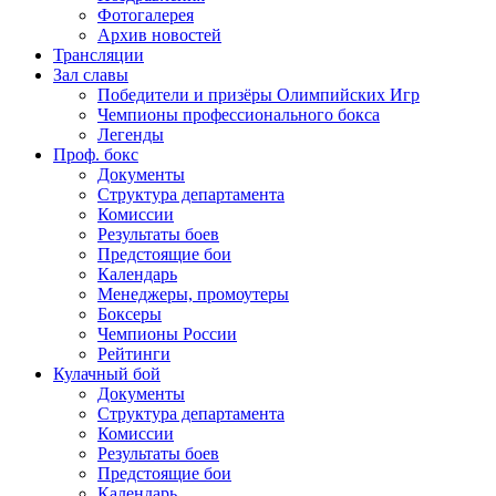
Фотогалерея
Архив новостей
Трансляции
Зал славы
Победители и призёры Олимпийских Игр
Чемпионы профессионального бокса
Легенды
Проф. бокс
Документы
Структура департамента
Комиссии
Результаты боев
Предстоящие бои
Календарь
Менеджеры, промоутеры
Боксеры
Чемпионы России
Рейтинги
Кулачный бой
Документы
Структура департамента
Комиссии
Результаты боев
Предстоящие бои
Календарь