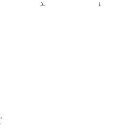
31
1
А"
"