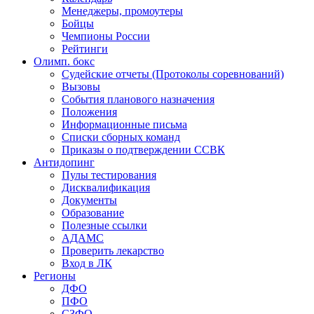
Менеджеры, промоутеры
Бойцы
Чемпионы России
Рейтинги
Олимп. бокс
Судейские отчеты (Протоколы соревнований)
Вызовы
События планового назначения
Положения
Информационные письма
Списки сборных команд
Приказы о подтверждении ССВК
Антидопинг
Пулы тестирования
Дисквалификация
Документы
Образование
Полезные ссылки
АДАМС
Проверить лекарство
Вход в ЛК
Регионы
ДФО
ПФО
СЗФО