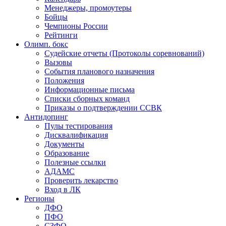
Менеджеры, промоутеры
Бойцы
Чемпионы России
Рейтинги
Олимп. бокс
Судейские отчеты (Протоколы соревнований)
Вызовы
События планового назначения
Положения
Информационные письма
Списки сборных команд
Приказы о подтверждении ССВК
Антидопинг
Пулы тестирования
Дисквалификация
Документы
Образование
Полезные ссылки
АДАМС
Проверить лекарство
Вход в ЛК
Регионы
ДФО
ПФО
СЗФО