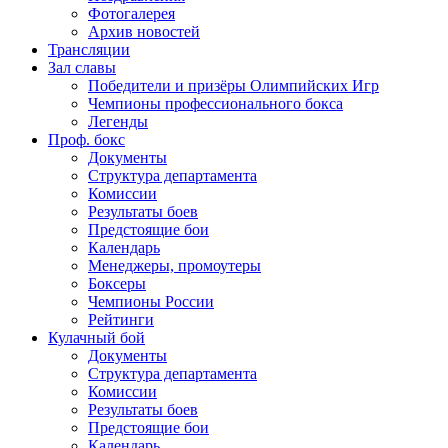
Фотогалерея
Архив новостей
Трансляции
Зал славы
Победители и призёры Олимпийских Игр
Чемпионы профессионального бокса
Легенды
Проф. бокс
Документы
Структура департамента
Комиссии
Результаты боев
Предстоящие бои
Календарь
Менеджеры, промоутеры
Боксеры
Чемпионы России
Рейтинги
Кулачный бой
Документы
Структура департамента
Комиссии
Результаты боев
Предстоящие бои
Календарь