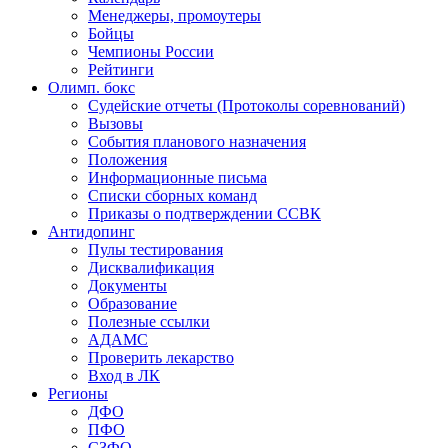
Менеджеры, промоутеры
Бойцы
Чемпионы России
Рейтинги
Олимп. бокс
Судейские отчеты (Протоколы соревнований)
Вызовы
События планового назначения
Положения
Информационные письма
Списки сборных команд
Приказы о подтверждении ССВК
Антидопинг
Пулы тестирования
Дисквалификация
Документы
Образование
Полезные ссылки
АДАМС
Проверить лекарство
Вход в ЛК
Регионы
ДФО
ПФО
СЗФО