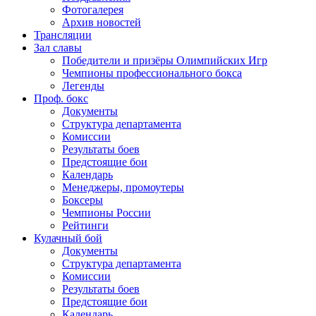
Фотогалерея
Архив новостей
Трансляции
Зал славы
Победители и призёры Олимпийских Игр
Чемпионы профессионального бокса
Легенды
Проф. бокс
Документы
Структура департамента
Комиссии
Результаты боев
Предстоящие бои
Календарь
Менеджеры, промоутеры
Боксеры
Чемпионы России
Рейтинги
Кулачный бой
Документы
Структура департамента
Комиссии
Результаты боев
Предстоящие бои
Календарь