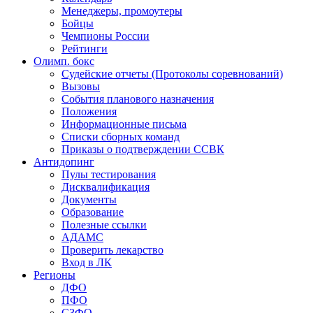
Менеджеры, промоутеры
Бойцы
Чемпионы России
Рейтинги
Олимп. бокс
Судейские отчеты (Протоколы соревнований)
Вызовы
События планового назначения
Положения
Информационные письма
Списки сборных команд
Приказы о подтверждении ССВК
Антидопинг
Пулы тестирования
Дисквалификация
Документы
Образование
Полезные ссылки
АДАМС
Проверить лекарство
Вход в ЛК
Регионы
ДФО
ПФО
СЗФО