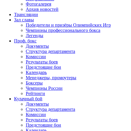
Фотогалерея
Архив новостей
Трансляции
Зал славы
Победители и призёры Олимпийских Игр
Чемпионы профессионального бокса
Легенды
Проф. бокс
Документы
Структура департамента
Комиссии
Результаты боев
Предстоящие бои
Календарь
Менеджеры, промоутеры
Боксеры
Чемпионы России
Рейтинги
Кулачный бой
Документы
Структура департамента
Комиссии
Результаты боев
Предстоящие бои
Календарь