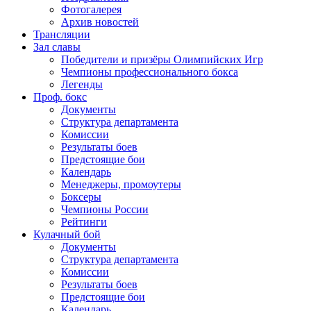
Фотогалерея
Архив новостей
Трансляции
Зал славы
Победители и призёры Олимпийских Игр
Чемпионы профессионального бокса
Легенды
Проф. бокс
Документы
Структура департамента
Комиссии
Результаты боев
Предстоящие бои
Календарь
Менеджеры, промоутеры
Боксеры
Чемпионы России
Рейтинги
Кулачный бой
Документы
Структура департамента
Комиссии
Результаты боев
Предстоящие бои
Календарь