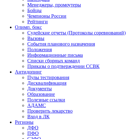
Менеджеры, промоутеры
Бойцы
Чемпионы России
Рейтинги
Олимп. бокс
Судейские отчеты (Протоколы соревнований)
Вызовы
События планового назначения
Положения
Информационные письма
Списки сборных команд
Приказы о подтверждении ССВК
Антидопинг
Пулы тестирования
Дисквалификация
Документы
Образование
Полезные ссылки
АДАМС
Проверить лекарство
Вход в ЛК
Регионы
ДФО
ПФО
СЗФО