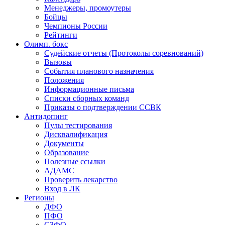
Менеджеры, промоутеры
Бойцы
Чемпионы России
Рейтинги
Олимп. бокс
Судейские отчеты (Протоколы соревнований)
Вызовы
События планового назначения
Положения
Информационные письма
Списки сборных команд
Приказы о подтверждении ССВК
Антидопинг
Пулы тестирования
Дисквалификация
Документы
Образование
Полезные ссылки
АДАМС
Проверить лекарство
Вход в ЛК
Регионы
ДФО
ПФО
СЗФО