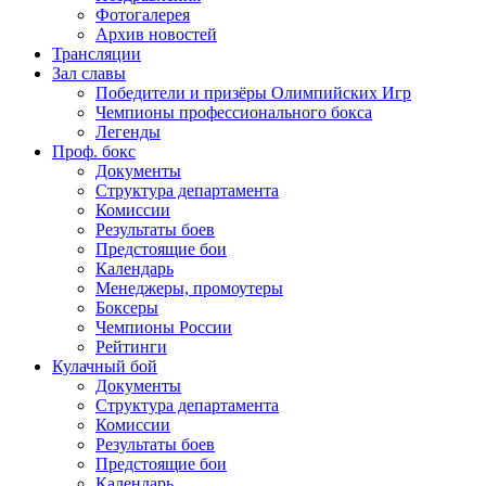
Фотогалерея
Архив новостей
Трансляции
Зал славы
Победители и призёры Олимпийских Игр
Чемпионы профессионального бокса
Легенды
Проф. бокс
Документы
Структура департамента
Комиссии
Результаты боев
Предстоящие бои
Календарь
Менеджеры, промоутеры
Боксеры
Чемпионы России
Рейтинги
Кулачный бой
Документы
Структура департамента
Комиссии
Результаты боев
Предстоящие бои
Календарь